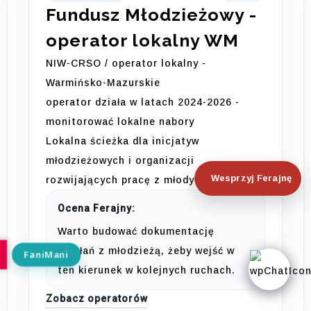
Fundusz Młodzieżowy -
operator lokalny WM
NIW-CRSO / operator lokalny -
Warmińsko-Mazurskie
operator działa w latach 2024-2026 -
monitorować lokalne nabory
Lokalna ścieżka dla inicjatyw
młodzieżowych i organizacji
Wesprzyj Ferajnę
rozwijających pracę z młodymi ludźmi.
Ocena Ferajny:
Warto budować dokumentację
działań z młodzieżą, żeby wejść w
ten kierunek w kolejnych ruchach.
Zobacz operatorów