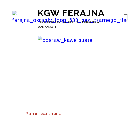
KGW FERAJNA
KOŁO GOSPODYŃ WIEJSKICH FERAJNA W
WARKAŁACH
Panel Partnera
Home
⟾
Panel partnera