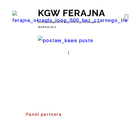
KGW FERAJNA
KOŁO GOSPODYŃ WIEJSKICH FERAJNA W
WARKAŁACH
Panel Partnera
Home
⟾
Panel partnera